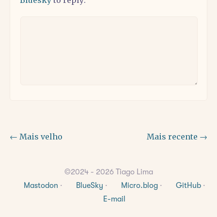
Bluesky
to reply:
← Mais velho
Mais recente →
©2024 - 2026 Tiago Lima
Mastodon
·
BlueSky
·
Micro.blog
·
GitHub
·
E-mail