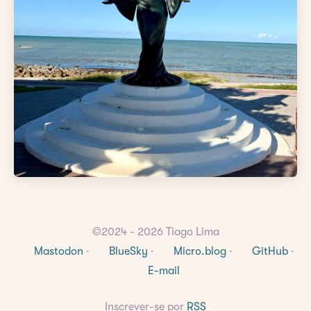
©2024 - 2026 Tiago Lima
Mastodon
·
BlueSky
·
Micro.blog
·
GitHub
·
E-mail
Inscrever-se por
RSS