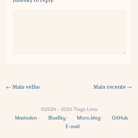
Bluesky
to reply:
← Mais velho
Mais recente →
©2024 - 2026 Tiago Lima
Mastodon
·
BlueSky
·
Micro.blog
·
GitHub
·
E-mail